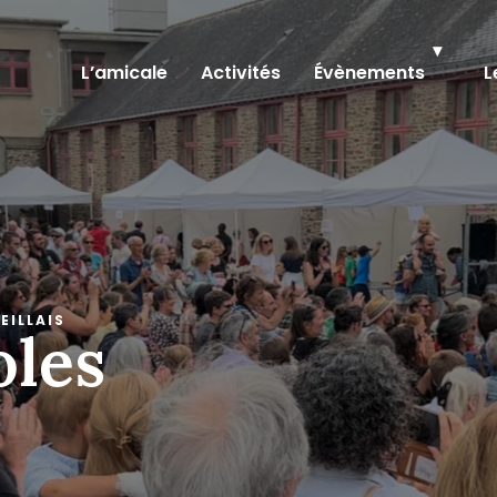
L’amicale
Activités
Évènements
L
EILLAIS
oles