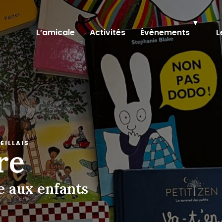
L’amicale
Activités
Évènements
L
EILLAIS
ire
e aux enfants