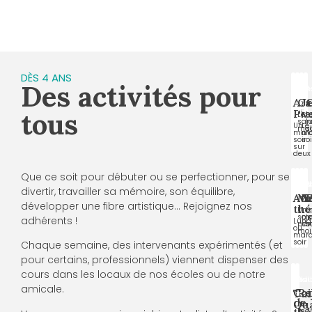
DÈS 4 ANS
Des activités pour
De
De
Dè
A
7
5
15
Art
Ca
J
à
à
an
11
14
tous
Pla
v
Le
L
ans
ans
sam
l
Un
Le
mat
s
mard
ma
soir
soi
sur
deux
Que ce soit pour débuter ou se perfectionner, pour se
Dès
Adu
Ad
A
divertir, travailler sa mémoire, son équilibre,
8
Ate
Ma
Y
P
ans
développer une fibre artistique… Rejoignez nos
thé
Un
Le
L
soir
me
j
adhérents !
Lund
par
soi
s
ou
moi
mard
soir
Chaque semaine, des intervenants expérimentés (et
pour certains, professionnels) viennent dispenser des
cours dans les locaux de nos écoles ou de notre
Adul
Dès
Adu
15
amicale.
Co
Re
Tai
ans
de
Qu
Un
thé
mar